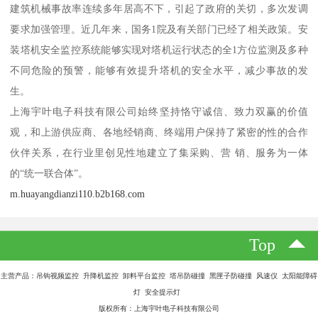
建筑机械事故率连续多年居高不下，引起了政府的关切，多次发调
要求加强管理。近几年来，国务1院及有关部门已经了相关政策。安
装塔机安全监控系统能够实现对塔机运行状态的全1方位监测及多种
不同危险的预警，能够有效提升塔机的安全水平，减少事故的发
生。
上海宇叶电子科技有限公司始终坚持恪守诚信、致力双赢的价值
观，和上游供应商、各地经销商、终端用户保持了紧密的性的合作
伙伴关系，在行业里创见性地建立了集采购、营 销、服务为一体
的“统一联合体”。
m.huayangdianzi110.b2b168.com
Top
主营产品：吊钩视频监控 升降机监控 卸料平台监控 塔吊防碰撞 黑匣子防碰撞 风速仪 太阳能障碍
灯 安全提示灯
版权所有：上海宇叶电子科技有限公司