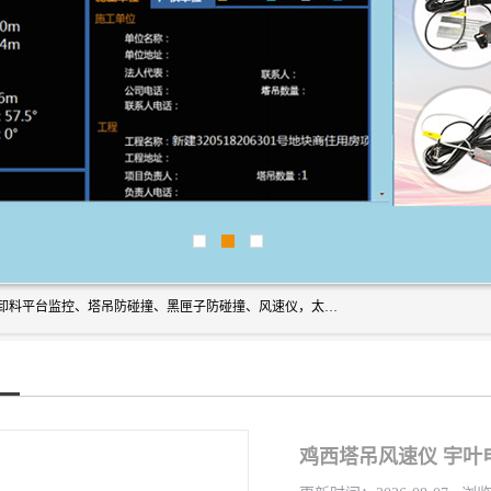
上海宇叶电子科技有限公司是吊钩视频监控、升降机监控、卸料平台监控、塔吊防碰撞、黑匣子防碰撞、风速仪，太阳能障碍灯安全提示灯等一系列升降机的常用配件产品专业研发生产加工的公司，拥有完整、科学的质量管理体系。
鸡西塔吊风速仪 宇叶