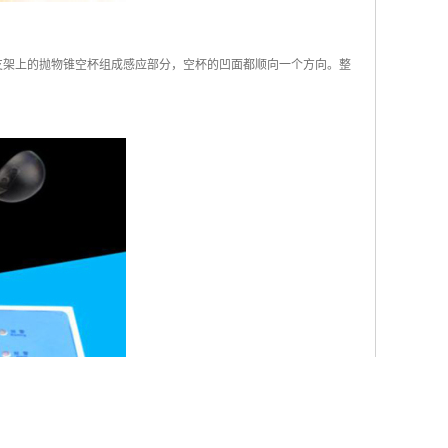
在支架上的抛物锥空杯组成感应部分，空杯的凹面都顺向一个方向。整