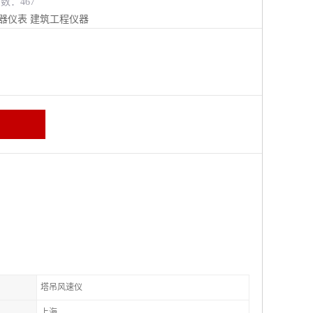
览数：467
器仪表
建筑工程仪器
塔吊风速仪
上海