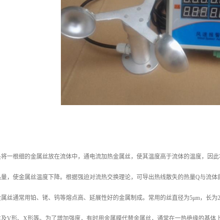
：
是将一根细的金属丝放在流体中，通电流加热金属丝，使其温度高于流体的温度，因此
热量，使金属丝温度下降。根据强迫对流热交换理论，可导出热线散失的热量Q与流体
属丝通常用铂、铑、钨等熔点高、延展性好的金属制成。常用的丝直径为5μm，长为2 
丝及V形、X形等。为了增加强度，有时用金属膜代替金属丝，通常在一热绝缘的基体