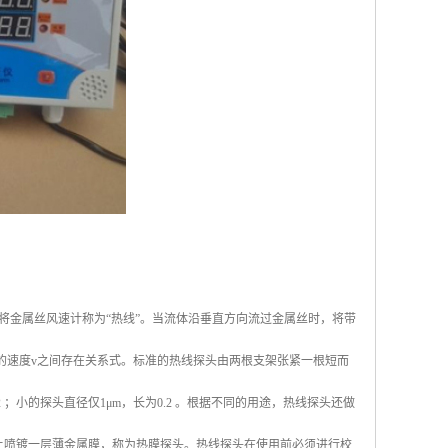
将金属丝风速计称为“热线”。当流体沿垂直方向流过金属丝时，将带
的速度v之间存在关系式。标准的热线探头由两根支架张紧一根短而
；小的探头直径仅1μm，长为0.2 。根据不同的用途，热线探头还做
上喷镀一层薄金属膜，称为热膜探头。热线探头在使用前必须进行校