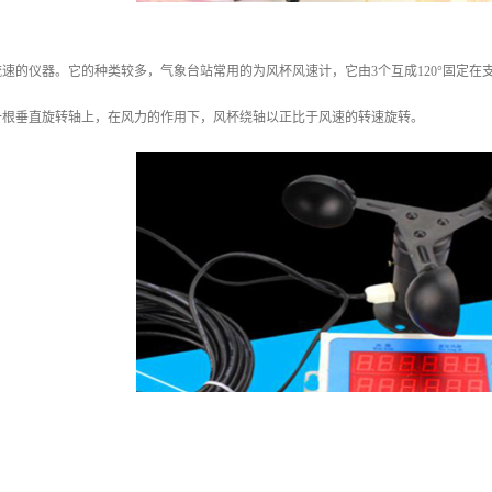
速的仪器。它的种类较多，气象台站常用的为风杯风速计，它由3个互成120°固定
一根垂直旋转轴上，在风力的作用下，风杯绕轴以正比于风速的转速旋转。