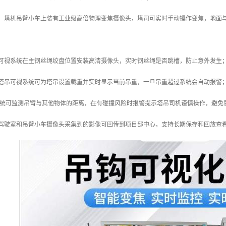
：塔机吊臂小车上装有工业级高倍物理变焦摄像头，塔司可实时手动操作变焦，地面与
吊可视系统在主钢丝绳绞盘位置安装高清摄像头，实时钢丝绳是否跳槽，防止意外发生
能塔吊可视系统可为塔吊设置载重并实时显示当前吊重，一旦吊重超过系统会自动报警
系统可监测吊臂与其他物体的距离，在有碰撞风险时报警提示塔吊司机谨慎操作，避免
：驾驶室和吊臂小车摄像头采集到的影像可回传到项目部中心，支持长期保存和回放查