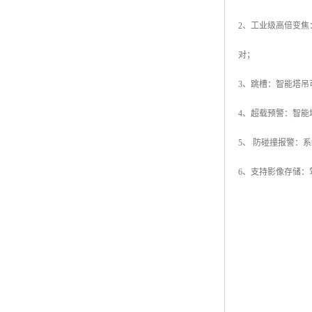
2、工业级高倍变焦
对；
3、跳槽：智能塔
4、超载预警：智
5、 防碰撞报警：
6、支持影像存储