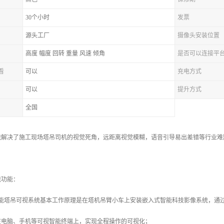
30个小时
发票
源头工厂
摄像头安装位置
高度 幅度 回转 重量 风速 倾角
是否可以连接平
看
可以
充电方式
可以
提升方式
全国
统解决了施工现场塔吊司机的视觉死角，远距离视觉模糊，语音引导易出差错等行业难
。
统功能：
智能塔吊可视系统基本工作原理是在塔机吊臂小车上安装嵌入式智能科技影像系统，通
在电脑、手机等可视智能终端上，实现全程操作的可视化；