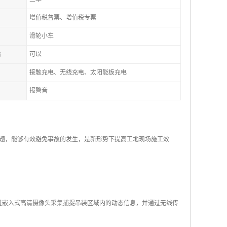
增值税普票、增值税专票
滑轮小车
台
可以
接触充电、无线充电、太阳能板充电
报警音
题，能够有效避免事故的发生，是新形势下提高工地现场施工效
过嵌入式高清摄像头采集捕捉吊装区域内的动态信息，并通过无线传