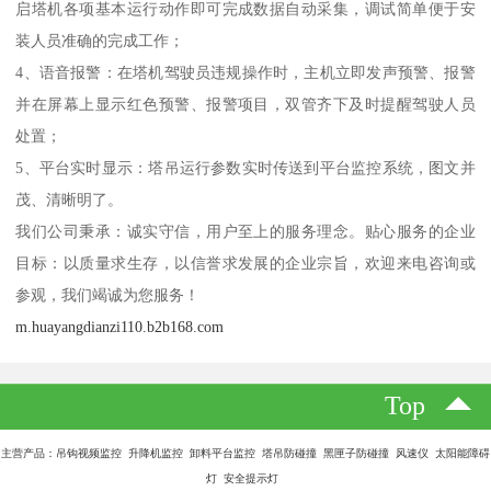
启塔机各项基本运行动作即可完成数据自动采集，调试简单便于安
装人员准确的完成工作；
4、语音报警：在塔机驾驶员违规操作时，主机立即发声预警、报警
并在屏幕上显示红色预警、报警项目，双管齐下及时提醒驾驶人员
处置；
5、平台实时显示：塔吊运行参数实时传送到平台监控系统，图文并
茂、清晰明了。
我们公司秉承：诚实守信，用户至上的服务理念。贴心服务的企业
目标：以质量求生存，以信誉求发展的企业宗旨，欢迎来电咨询或
参观，我们竭诚为您服务！
m.huayangdianzi110.b2b168.com
Top
主营产品：吊钩视频监控 升降机监控 卸料平台监控 塔吊防碰撞 黑匣子防碰撞 风速仪 太阳能障碍
灯 安全提示灯